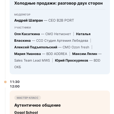
Холодные продажи: разговор двух сторон
МОДЕРАТОР
Андрей Шапран
— CEO B2B PORT
УЧАСТНИКИ
Оля Касаткина
— CMO Нетмонет
|
Наталья
Власкина
— CCO Студия Артемия Лебедева
|
Алексей Подъяпольский
— CMO Ozon fresh
|
Мария Уманова
— BDD ADDREA
|
Максим Лялин
—
Sales Team Lead MWS
|
Юрий Проскуряков
— BDD
ОКБ
11:30
12:00
МАСТЕР-КЛАСС
Аутентичное общение
Gogol School