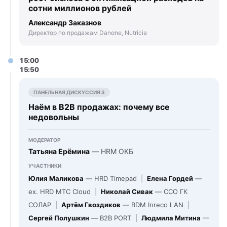
сотни миллионов рублей
Александр Заказнов
Директор по продажам Danone, Nutricia
15:00
15:50
ПАНЕЛЬНАЯ ДИСКУССИЯ 3
Наём в B2B продажах: почему все
недовольны
МОДЕРАТОР
Татьяна Ерёмина
— HRM ОКБ
УЧАСТНИКИ
Юлия Маликова
— HRD Timepad
|
Елена Гордей
—
ex. HRD МТС Cloud
|
Николай Сивак
— CCO ГК
СОЛАР
|
Артём Гвоздиков
— BDM Inreco LAN
|
Сергей Полушкин
— B2B PORT
|
Людмила Митина
—