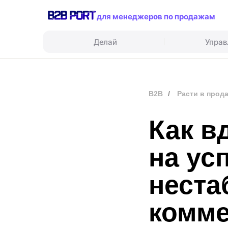
для менеджеров по продажам
Делай
Управ
B2B
/
Расти в прод
Как в
на ус
неста
комме