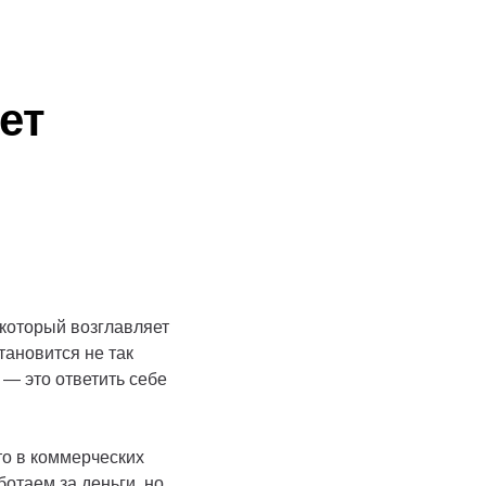
ет
 который возглавляет
тановится не так
— это ответить себе
то в коммерческих
отаем за деньги, но