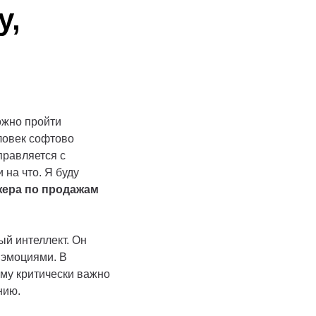
у,
ожно пройти
еловек софтово
правляется с
 на что. Я буду
жера по продажам
ый интеллект. Он
 эмоциями. В
ему критически важно
нию.