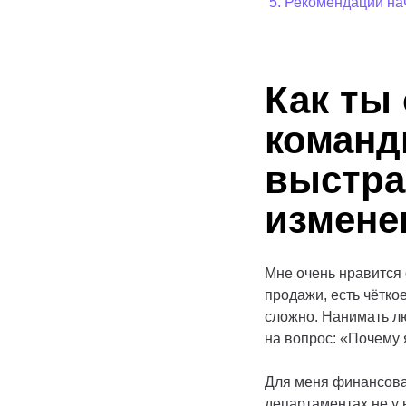
Рекомендации н
Как ты
команд
выстра
измене
Мне очень нравится 
продажи, есть чётко
сложно. Нанимать л
на вопрос: «Почему
Для меня финансова
департаментах не у 