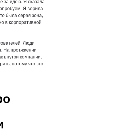
е за идею. Я сказала
попробуем. Я верила
Это была серая зона,
но в корпоративной
зователей. Люди
я. На протяжении
ак внутри компании,
рить, потому что это
ро
и