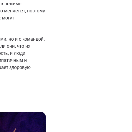
 в режиме
о меняется, поэтому
с могут
и, но и с командой.
и они, что их
сть, и люди
мпатичным и
вает здоровую