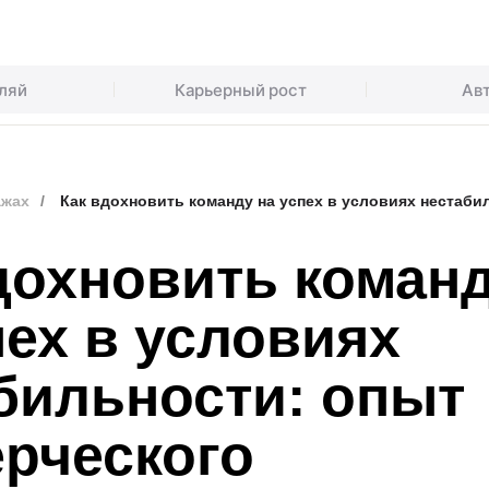
ляй
Карьерный рост
Ав
ажах
/
Как вдохновить команду на успех в условиях нестаби
дохновить коман
пех в условиях
бильности: опыт
рческого