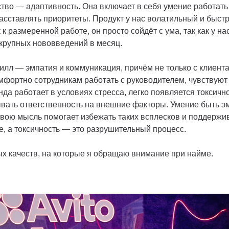
тво — адаптивность. Она включает в себя умение работать
асставлять приоритеты. Продукт у нас волатильный и быстр
к размеренной работе, он просто сойдёт с ума, так как у на
 крупных нововведений в месяц.
лл — эмпатия и коммуникация, причём не только с клиентам
мфортно сотрудникам работать с руководителем, чувствуют л
нда работает в условиях стресса, легко появляется токсично
вать ответственность на внешние факторы. Умение быть э
свою мысль помогает избежать таких всплесков и поддержи
, а токсичность — это разрушительный процесс.
х качеств, на которые я обращаю внимание при найме.