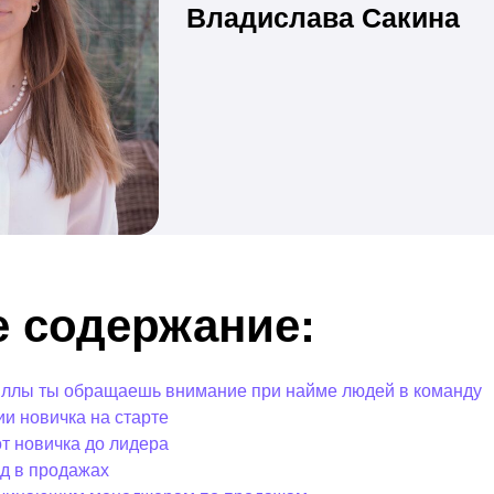
Владислава Сакина
е содержание:
киллы ты обращаешь внимание при найме людей в команду
и новичка на старте
от новичка до лидера
д в продажах