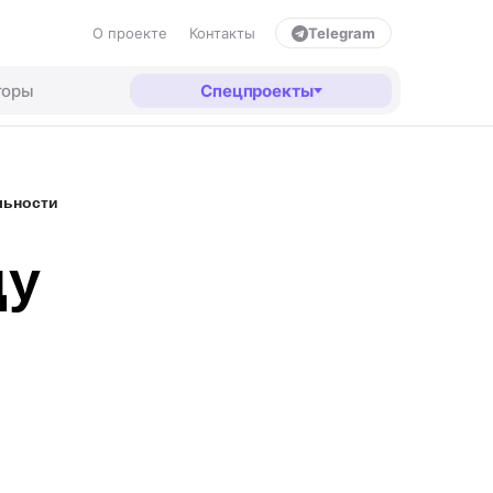
О проекте
Контакты
Telegram
торы
Спецпроекты
льности
ду