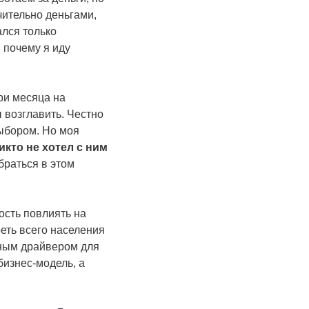
чительно деньгами,
ался только
 почему я иду
ри месяца на
 возглавить. Честно
ыбором. Но моя
икто не хотел с ним
браться в этом
ость повлиять на
еть всего населения
вным драйвером для
бизнес-модель, а