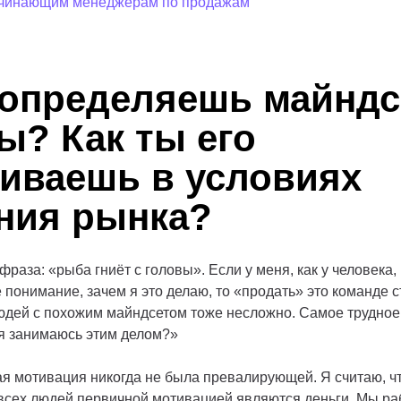
ачинающим менеджерам по продажам
 определяешь майндс
ы? Как ты его
иваешь в условиях
ния рынка?
фраза: «рыба гниёт с головы». Если у меня, как у человека,
е понимание, зачем я это делаю, то «продать» это команде с
юдей с похожим майндсетом тоже несложно. Самое трудное 
 я занимаюсь этим делом?»
я мотивация никогда не была превалирующей. Я считаю, ч
всех людей первичной мотивацией являются деньги. Мы раб