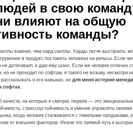
людей в свою команд
они влияют на общую
ивность команды?
скиллы важнее, чем хард скиллы. Харды легче выстроить: м
огружение в продукт, поставить человека на рельсы. Если ч
о не дотягивает, я даю ему шанс. Если же человек отлично с
но не проходит по софтам, я такого не возьму, несмотря ни
 рассказывать о его навыках, но
для меня история менед
а софтах.
 5 качеств, на которые я смотрю, первое — это эмоциональн
ойчивость, стрессоустойчивость и умение управлять своими
ынка, когда человек сталкивается с тяжелыми продажами, 
яние от внешних факторов. Иначе это прямой путь к выгора